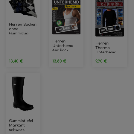
Herren Socken
ohne
Gummizug
"Karomuster",
Herren
mehrfarbig,
Herren
Unterhemd
Art. 1559, Gr.39-
Thermo
4er Pack
42, 10er-Pack
Unterhemd ,
Feinripp
lang, Farbe
Farbe: weiß,
Regulärer Preis:
Regulärer Preis:
Regulärer Preis:
13,40 €
13,80 €
anthrazit,
9,90 €
Größe 8
Größe 5
Gummistiefel
Markant
schwarz,