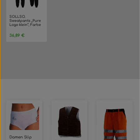
SOLLSO.
Sweatpants „Pure
Logo klein“, Farbe
Dark Black, Größe
3XL
Regulärer Preis:
36,89 €
Produktgalerie überspringen
Damen Slip