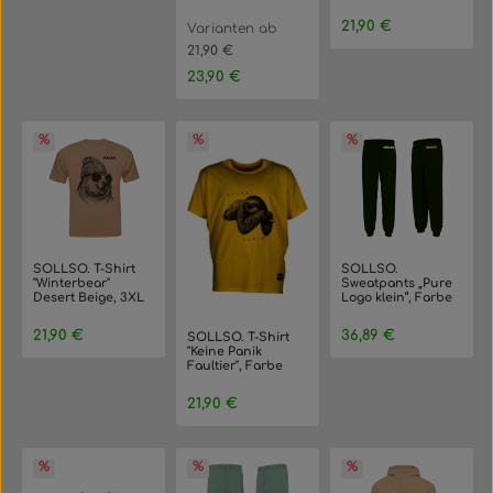
Ocean Blue, Größe
Größe 4XL
S
Regulärer Preis:
21,90 €
Varianten ab
21,90 €
Regulärer Preis:
23,90 €
SOLLSO. T-Shirt
SOLLSO.
"Winterbear"
Sweatpants „Pure
Desert Beige, 3XL
Logo klein“, Farbe
Jungle Green,
Größe 3XL
Regulärer Preis:
Regulärer Preis:
21,90 €
36,89 €
SOLLSO. T-Shirt
"Keine Panik
Faultier", Farbe
Summer Sun,
Größe S
Regulärer Preis:
21,90 €