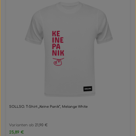
SOLLSO. T-Shirt „Keine Panik“, Melange White
Varianten ab
21,90 €
Regulärer Preis:
25,89 €