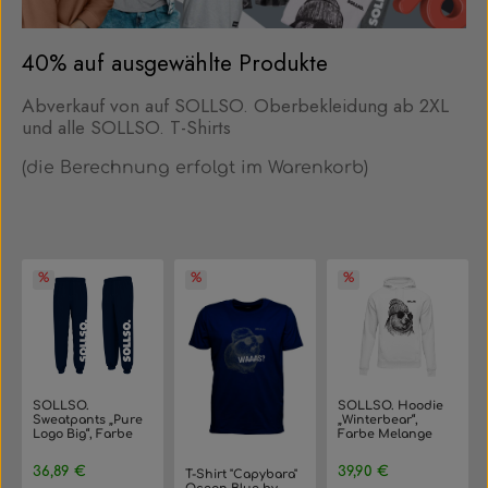
40% auf ausgewählte Produkte
Abverkauf von auf SOLLSO. Oberbekleidung ab 2XL
und alle SOLLSO. T-Shirts
(die Berechnung erfolgt im Warenkorb)
Produktgalerie überspringen
SOLLSO.
SOLLSO. Hoodie
Sweatpants „Pure
„Winterbear“,
Logo Big“, Farbe
Farbe Melange
Navy Blue, Größe
White, Größe 3XL
3XL
Regulärer Preis:
Regulärer Preis:
36,89 €
39,90 €
T-Shirt "Capybara"