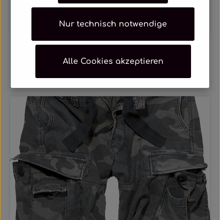
Varianten ab
36,89 €
Regulärer Preis:
Nur technisch notwendige
40,90 €
Alle Cookies akzeptieren