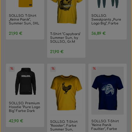
SOLLSO. T-Shirt
SOLLSO.
„Keine Panik“,
Sweatpants „Pure
Summer Sun, 3XL
Logo Big“, Farbe
Islandic Mint,
Größe 3XL
Regulärer Preis:
Regulärer Preis:
21,90 €
36,89 €
T-Shirt "Capybara"
Summer Sun, by
SOLLSO., Gr.M
Regulärer Preis:
21,90 €
SOLLSO. Premium
Hoodie "Pure Logo
Big" Farbe Dark
Black, Größe 3XL
Regulärer Preis:
42,90 €
SOLLSO. T-Shirt
SOLLSO. T-Shirt
"Keine Panik
"Rooster", Farbe
Faultier", Farbe
Summer Sun,