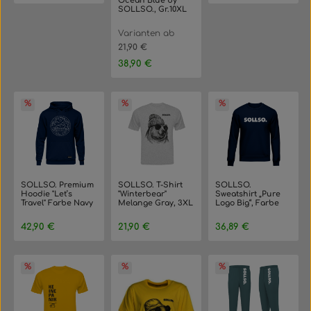
Ocean Blue by
SOLLSO., Gr.10XL
Varianten ab
21,90 €
Regulärer Preis:
38,90 €
SOLLSO. Premium
SOLLSO. T-Shirt
SOLLSO.
Hoodie "Let’s
"Winterbear"
Sweatshirt „Pure
Travel" Farbe Navy
Melange Gray, 3XL
Logo Big“, Farbe
Blue, Größe 3XL
Navy Blue, Größe
3XL
Regulärer Preis:
Regulärer Preis:
Regulärer Preis:
42,90 €
21,90 €
36,89 €