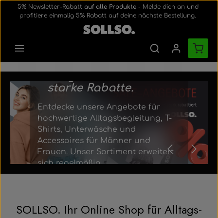
5% Newsletter-Rabatt
auf alle Produkte
- Melde dich an und
Zum Hauptinhalt springen
profitiere einmalig 5% Rabatt auf deine nächste Bestellung.
Sales-Angebote und
Abverkauf
Ware
Erhalte für
ausgewählte Produkte
starke Rabatte.
Bildergalerie überspringen
Sales-Angebote und Abverkauf Erhalte für ausgewäh
Entdecke unsere Angebote für
hochwertige Alltagsbegleitung, T-
Shirts, Unterwäsche und
Accessoires für Männer und
Frauen. Unser Sortiment erweitert
sich regelmäßig.
zu den Angeboten
SOLLSO. Ihr Online Shop für Alltags-