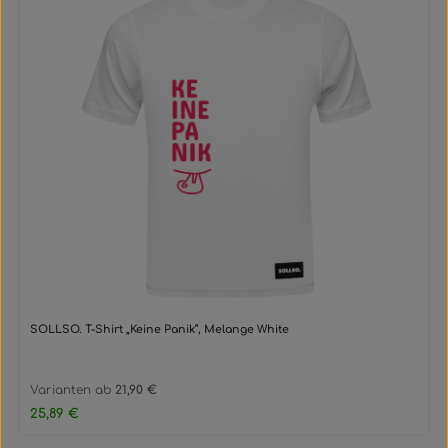
SOLLSO. T-Shirt „Keine Panik“, Melange White
Varianten ab
21,90 €
Regulärer Preis:
25,89 €