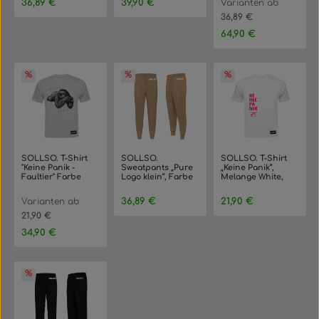
Regulärer Preis:
Regulärer Preis:
36,89 €
39,90 €
Varianten ab
36,89 €
Regulärer Preis:
64,90 €
SOLLSO. T-Shirt
SOLLSO.
SOLLSO. T-Shirt
"Keine Panik -
Sweatpants „Pure
„Keine Panik“,
Faultier" Farbe
Logo klein“, Farbe
Melange White,
Melange Gray,
Desert Beige,
3XL
Größe 9XL
Gr.3XL
Regulärer Preis:
Regulärer Preis:
Varianten ab
36,89 €
21,90 €
21,90 €
Regulärer Preis:
34,90 €