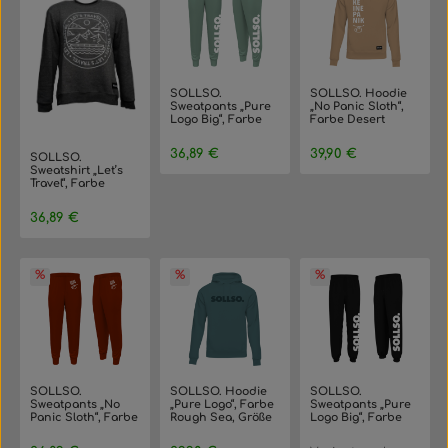
SOLLSO.
SOLLSO. Hoodie
Sweatpants „Pure
„No Panic Sloth“,
Logo Big“, Farbe
Farbe Desert
Islandic Mint,
Beige, Größe 3XL
Größe 3XL
Regulärer Preis:
Regulärer Preis:
36,89 €
39,90 €
SOLLSO.
Sweatshirt „Let’s
Travel“, Farbe
Pepper & Salt,
Größe 3XL
Regulärer Preis:
36,89 €
SOLLSO.
SOLLSO. Hoodie
SOLLSO.
Sweatpants „No
„Pure Logo“, Farbe
Sweatpants „Pure
Panic Sloth“, Farbe
Rough Sea, Größe
Logo Big“, Farbe
Ginger Red, Größe
3XL
Dark Black, Größe
3XL
10XL