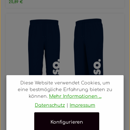
Regulärer Preis:
25,89 €
Diese Website verwendet Cookies, um
eine bestmögliche Erfahrung bieten zu
können.
Mehr Informationen ...
Datenschutz
|
Impressum
SOLLSO. Sweatpants „Pure Logo Big“, Farbe Navy Blue, Größe 4XL
Konfigurieren