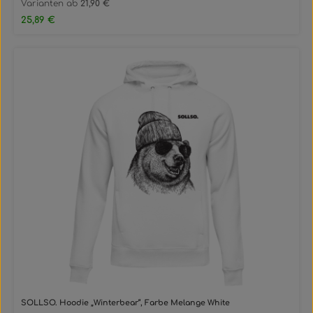
Varianten ab
21,90 €
Regulärer Preis:
25,89 €
SOLLSO. Hoodie „Winterbear“, Farbe Melange White