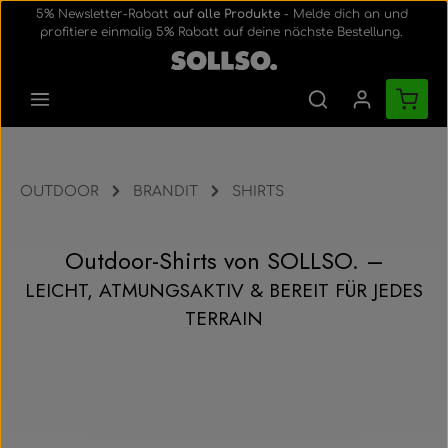
5% Newsletter-Rabatt
auf alle Produkte
- Melde dich an und
Zum Hauptinhalt springen
profitiere einmalig 5% Rabatt auf deine nächste Bestellung.
Ware
OUTDOOR
BRANDIT
SHIRTS
Outdoor-Shirts von SOLLSO. –
LEICHT, ATMUNGSAKTIV & BEREIT FÜR JEDES
TERRAIN