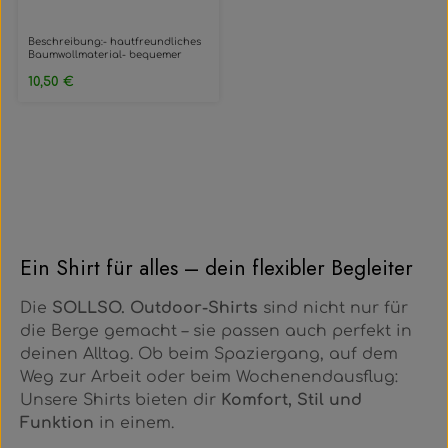
Beschreibung:- hautfreundliches
Baumwollmaterial- bequemer
Schnitt mit hohem Tragekomfort-
Regulärer Preis:
gerader Schnitt- 160g je
10,50 €
m²Material:- 100%
BaumwolleFarbe:- Weiß
Ein Shirt für alles – dein flexibler Begleiter
Die
SOLLSO. Outdoor-Shirts
sind nicht nur für
die Berge gemacht – sie passen auch perfekt in
deinen Alltag. Ob beim Spaziergang, auf dem
Weg zur Arbeit oder beim Wochenendausflug:
Unsere Shirts bieten dir
Komfort, Stil und
Funktion
in einem.