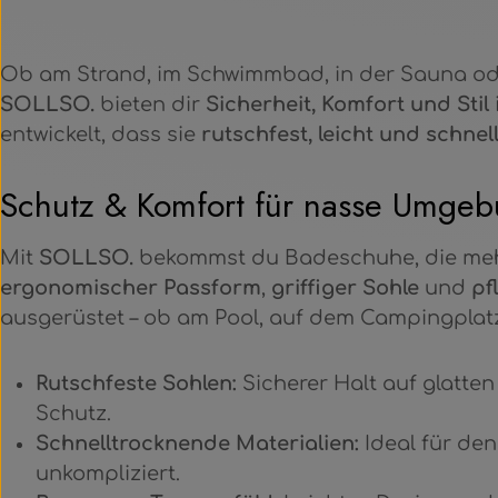
Ob am Strand, im Schwimmbad, in der Sauna od
SOLLSO.
bieten dir
Sicherheit, Komfort und Stil
entwickelt, dass sie
rutschfest, leicht und schne
Schutz & Komfort für nasse Umge
Mit
SOLLSO.
bekommst du Badeschuhe, die mehr
ergonomischer Passform
,
griffiger Sohle
und
pf
ausgerüstet – ob am Pool, auf dem Campingplatz
Rutschfeste Sohlen:
Sicherer Halt auf glatte
Schutz.
Schnelltrocknende Materialien:
Ideal für den
unkompliziert.