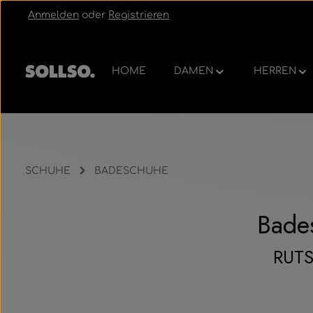
Anmelden
oder
Registrieren
um Hauptinhalt springen
Zur Hauptnavigation springen
HOME
DAMEN
HERREN
SCHUHE
BADESCHUHE
Bades
RUT