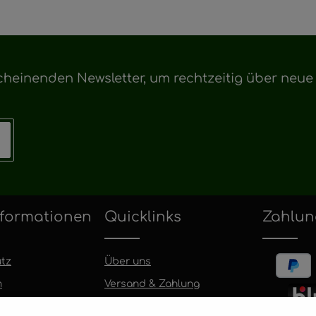
cheinenden Newsletter, um rechtzeitig über neu
formationen
Quicklinks
Zahlun
nd
tz
Über uns
m
Versand & Zahlung
Widerrufsbelehrung