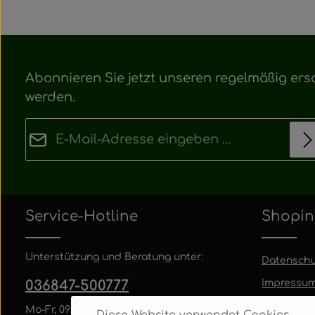
Abonnieren Sie jetzt unseren regelmäßig ers
werden.
E-Mail-Adresse*
Datenschutz
Die mit einem Stern (*) markierten Felder sind
Ich habe die
Datenschutzbestimmungen
zur
Pflichtfelder.
Service-Hotline
Shopin
Kenntnis genommen und die
AGB
gelesen u
bin mit ihnen einverstanden.
Unterstützung und Beratung unter:
Datenschu
036847-500777
Impressu
AGB
Mo-Fr, 09:00 - 17:00 Uhr
Diese Website verwendet Cookies,