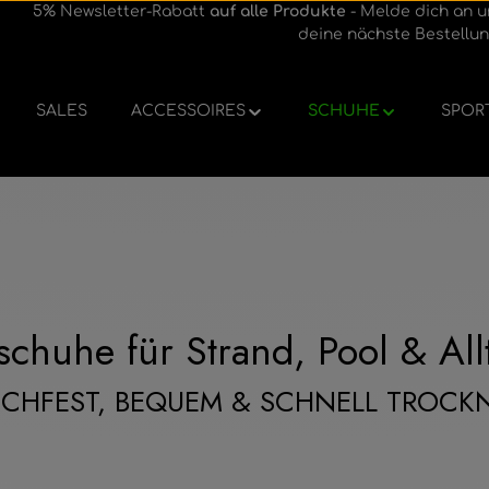
5% Newsletter-Rabatt
auf alle Produkte
- Melde dich an u
deine nächste Bestellun
SALES
ACCESSOIRES
SCHUHE
SPOR
chuhe für Strand, Pool & Al
SCHFEST, BEQUEM & SCHNELL TROCK