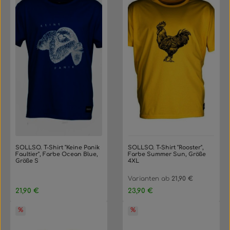
SOLLSO. T-Shirt "Keine Panik
SOLLSO. T-Shirt "Rooster",
Faultier", Farbe Ocean Blue,
Farbe Summer Sun, Größe
Größe S
4XL
Varianten ab
21,90 €
Regulärer Preis:
Regulärer Preis:
21,90 €
23,90 €