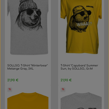
SOLLSO. T-Shirt "Winterbear"
T-Shirt "Capybara" Summer
Melange Gray, 3XL
Sun, by SOLLSO., Gr.M
Regulärer Preis:
Regulärer Preis:
21,90 €
21,90 €