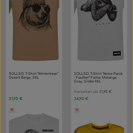
SOLLSO. T-Shirt "Winterbear"
SOLLSO. T-Shirt "Keine Panik
Desert Beige, 3XL
- Faultier" Farbe Melange
Gray, Größe 9XL
Varianten ab
21,90 €
Regulärer Preis:
Regulärer Preis:
21,90 €
34,90 €