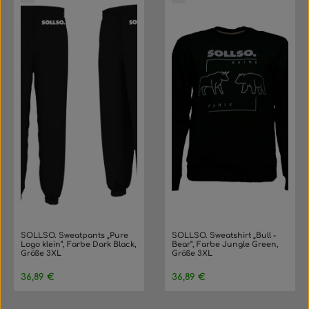
SOLLSO. Sweatpants „Pure
SOLLSO. Sweatshirt „Bull -
Logo klein“, Farbe Dark Black,
Bear“, Farbe Jungle Green,
Größe 3XL
Größe 3XL
Regulärer Preis:
Regulärer Preis:
36,89 €
36,89 €