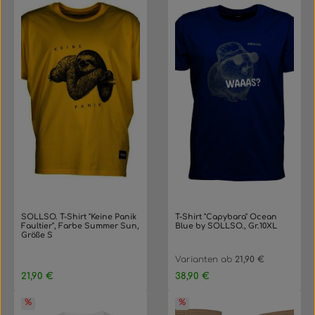
SOLLSO. T-Shirt "Keine Panik
T-Shirt "Capybara" Ocean
Faultier", Farbe Summer Sun,
Blue by SOLLSO., Gr.10XL
Größe S
Varianten ab
21,90 €
Regulärer Preis:
Regulärer Preis:
21,90 €
38,90 €