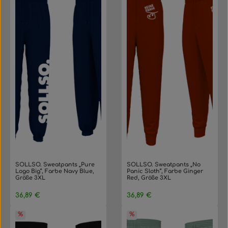
SOLLSO. Sweatpants „Pure
SOLLSO. Sweatpants „No
Logo Big“, Farbe Navy Blue,
Panic Sloth“, Farbe Ginger
Größe 3XL
Red, Größe 3XL
Regulärer Preis:
Regulärer Preis:
36,89 €
36,89 €