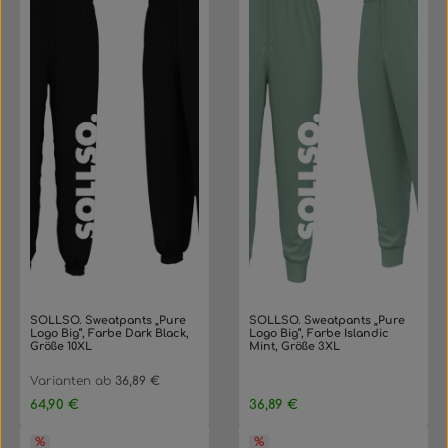
SOLLSO. Sweatpants „Pure
SOLLSO. Sweatpants „Pure
Logo Big“, Farbe Dark Black,
Logo Big“, Farbe Islandic
Größe 10XL
Mint, Größe 3XL
Varianten ab
36,89 €
Regulärer Preis:
Regulärer Preis:
64,90 €
36,89 €