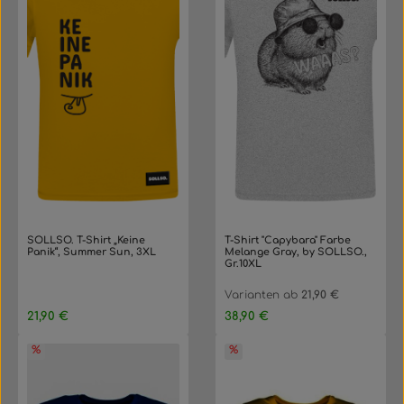
SOLLSO. T-Shirt „Keine
T-Shirt "Capybara" Farbe
Panik“, Summer Sun, 3XL
Melange Gray, by SOLLSO.,
Gr.10XL
Varianten ab
21,90 €
Regulärer Preis:
Regulärer Preis:
21,90 €
38,90 €