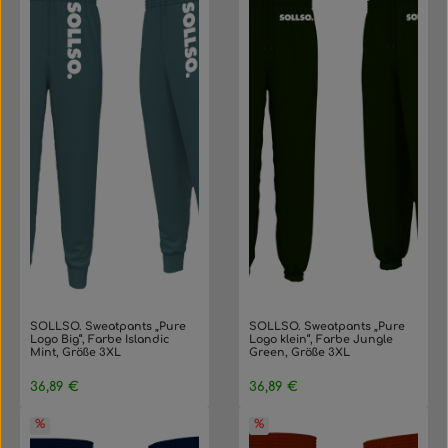
SOLLSO. Sweatpants „Pure
SOLLSO. Sweatpants „Pure
Logo Big“, Farbe Islandic
Logo klein“, Farbe Jungle
Mint, Größe 3XL
Green, Größe 3XL
Regulärer Preis:
Regulärer Preis:
36,89 €
36,89 €