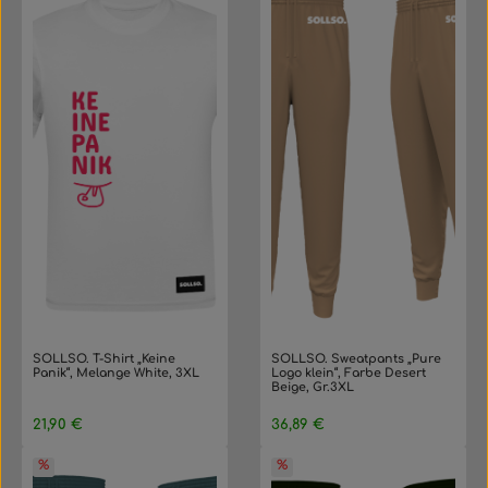
SOLLSO. T-Shirt „Keine
SOLLSO. Sweatpants „Pure
Panik“, Melange White, 3XL
Logo klein“, Farbe Desert
Beige, Gr.3XL
Regulärer Preis:
Regulärer Preis:
21,90 €
36,89 €