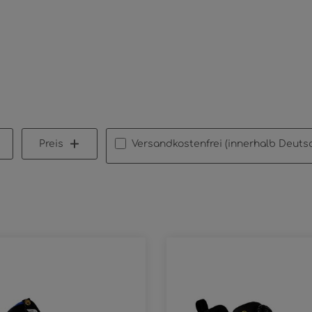
Filter hinzufügen: Versandkostenfrei
Preis
Versandkostenfrei (innerhalb Deuts