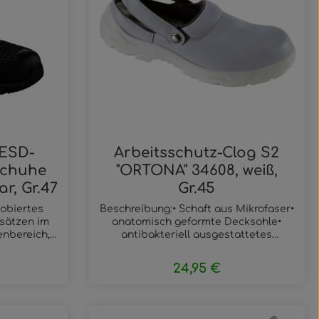
ESD-
Arbeitsschutz-Clog S2
schuhe
"ORTONA" 34608, weiß,
r, Gr.47
Gr.45
hobiertes
Beschreibung:• Schaft aus Mikrofaser•
esätzen im
anatomisch geformte Decksohle•
enbereich,
antibakteriell ausgestattetes
RUNNEX®
Innenfutter• abnehmbarer
er- Gummi-
Fersenriemen•
24,95 €
eis:
Regulärer Preis:
chensohle,
korrosionsfreieStahlkappe•
llfreie,
antistatische, öl- und säurebeständige,
EX ®-
rutschhemmende 2-Schichten-PU-
ltflächen um die Anzahl zu erhöhen
 ein oder benutze die Schaltfläche
: Gib den gewünschten Wert ein oder
Produkt Anzahl: Gib den
RUNNEX®
LaufsohleFarbe:- Weiß