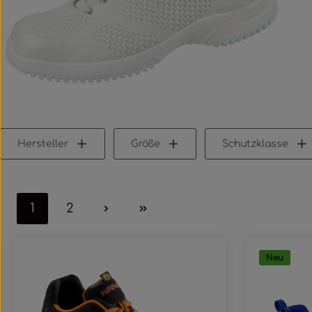
Hersteller
Größe
Schutzklasse
1
2
Seite
Seite
Neu