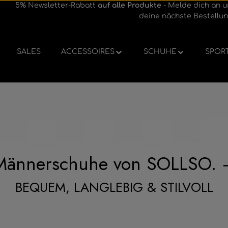
5% Newsletter-Rabatt
auf alle Produkte
- Melde dich an u
deine nächste Bestellun
SALES
ACCESSOIRES
SCHUHE
SPOR
Männerschuhe von SOLLSO. 
BEQUEM, LANGLEBIG & STILVOLL