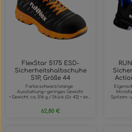
FlexStar 5175 ESD-
RUN
Sicherheitshalbschuhe
Siche
S1P, Größe 44
Actio
Farbe:schwarz/orange
Eigensch
Ausstattung:• geringes Gewicht
Microfa
• Gewicht: ca. 516 g / Stück (Gr. 42) • sehr
Spitzen- 
flexible 2-Dichten PU-
ESD S3S-S
Sohle• Rutschhemmung: SRC
EN IS
62,80 €
Regulärer Preis:
• metallfreie
transp
Durchtritthemmung• hohen
schwar
Komfort• Sicherheitsklasse
Rutschh
Produkt Anzahl: Gib den gewünsc
Produ
S1P• wasserabweisende
flex