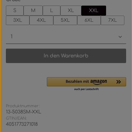
S
M
L
XL
XXL
3XL
4XL
5XL
6XL
7XL
Produkt Anzahl: Gib den gewünschten Wert ein
In den Warenkorb
Produktnummer:
13-5038SM-XXL
GTIN/EAN:
4051773271018