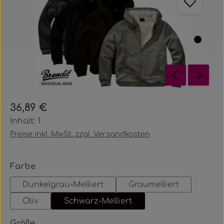
Regulärer Preis:
36,89 €
Inhalt:
1
Preise inkl. MwSt. zzgl. Versandkosten
auswählen
Farbe
Dunkelgrau-Melliert
Graumelliert
Oliv
Schwarz-Melliert
auswählen
Größe