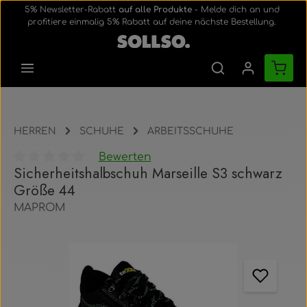
5% Newsletter-Rabatt
auf alle Produkte
- Melde dich an und
Zum Hauptinhalt springen
profitiere einmalig 5% Rabatt auf deine nächste Bestellung.
Ware
HERREN
SCHUHE
ARBEITSSCHUHE
Bewerten
Sicherheitshalbschuh Marseille S3 schwarz
Durchschnittliche Bewertung von 0 von 5 Sternen
Größe 44
MAPROM
Bildergalerie überspringen